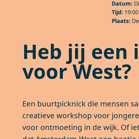
Datum:
D
Tijd:
19:00 
Plaats:
De
Heb jij een 
voor West?
Een buurtpicknick die mensen s
creatieve workshop voor jongere
voor ontmoeting in de wijk. Of ie
dat Amsterdam-West een beetje 