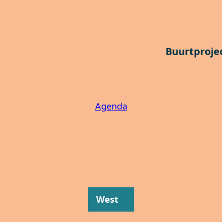
Buurtproje
Agenda
West