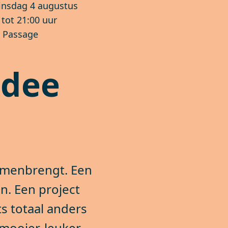
insdag 4 augustus
tot 21:00 uur
 Passage
idee
amenbrengt. Een
n. Een project
ts totaal anders
mooier, leuker