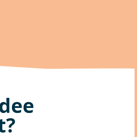
idee
t?