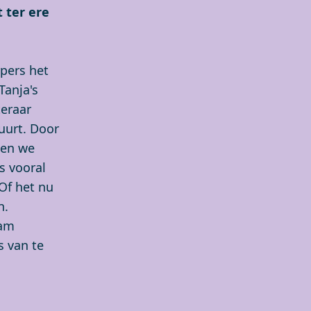
 ter ere
pers het
Tanja's
teraar
uurt. Door
den we
s vooral
Of het nu
n.
dam
s van te