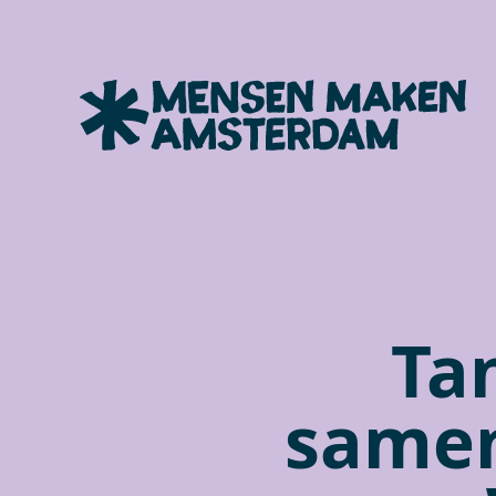
Ta
samen