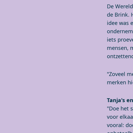
De Wereld
de Brink. 
idee was 
onderneme
iets proev
mensen, m
ontzetten
"Zoveel m
merken hie
Tanja's e
"Doe het s
voor elkaa
vooral: do