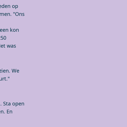
heden op
komen. "Ons
reen kon
250
Het was
zien. We
rt."
j. Sta open
ën. En