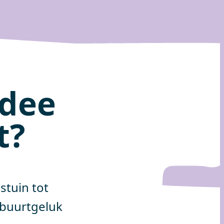
idee
t?
stuin tot
buurtgeluk