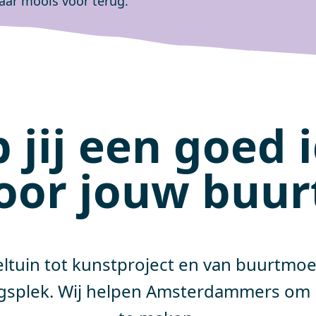
aar moois voor terug."
 jij een goed 
oor jouw buur
ltuin tot kunstproject en van buurtmoe
gsplek. Wij helpen Amsterdammers om 