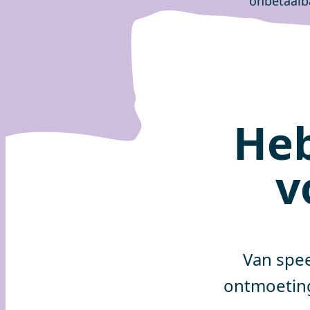
onbetaalb
Heb
v
Van spee
ontmoetin