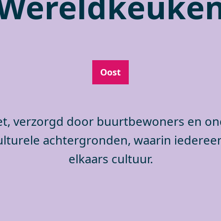
Wereldkeuke
Oost
fet, verzorgd door buurtbewoners en o
ulturele achtergronden, waarin iedereen
elkaars cultuur.