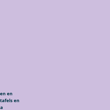
ken en
tafels en
ja