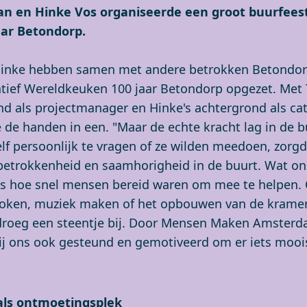
n en Hinke Vos organiseerde een groot buurfeest
aar Betondorp.
Hinke hebben samen met andere betrokken Betondor
atief Wereldkeuken 100 jaar Betondorp opgezet. Met 
nd als projectmanager en Hinke's achtergrond als ca
 de handen in een. "Maar de echte kracht lag in de b
lf persoonlijk te vragen of ze wilden meedoen, zorg
 betrokkenheid en saamhorigheid in de buurt. Wat on
as hoe snel mensen bereid waren om mee te helpen. 
oken, muziek maken of het opbouwen van de krame
droeg een steentje bij. Door Mensen Maken Amster
ij ons ook gesteund en gemotiveerd om er iets mooi
als ontmoetingsplek