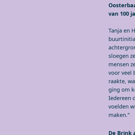
Oosterbaa
van 100 j
Tanja en 
buurtiniti
achtergro
sloegen ze
mensen ze
voor veel
raakte, w
ging om k
Iedereen 
voelden w
maken."
De Brink 