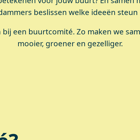
ts betekenen voor jouw buurt? En samen
ammers beslissen welke ideeën steun 
an bij een buurtcomité. Zo maken we sa
mooier, groener en gezelliger.