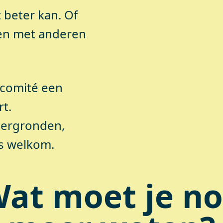
 beter kan. Of
en met anderen
 comité een
rt.
htergronden,
s welkom.
at moet je n