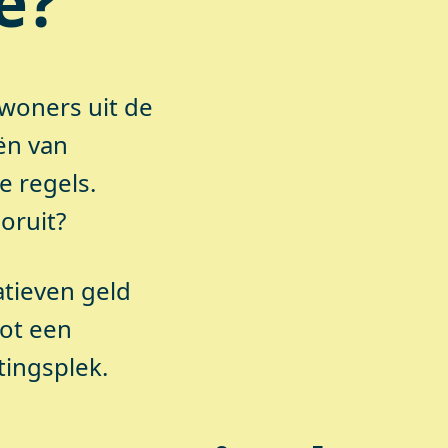
é?
woners uit de
ën van
 regels.
oruit?
atieven geld
tot een
ingsplek.