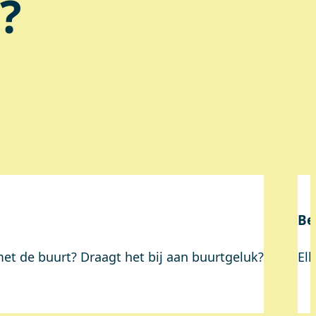
?
Be
 met de buurt? Draagt het bij aan buurtgeluk?
El