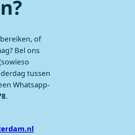
en?
 bereiken, of
aag? Bel ons
(sowieso
nderdag tussen
k een Whatsapp-
78
.
erdam.nl