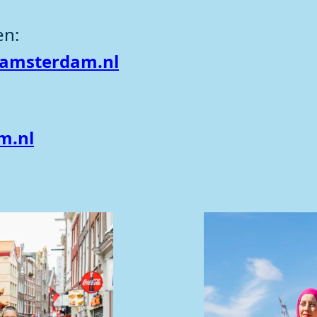
en:
amsterdam.nl
m.nl